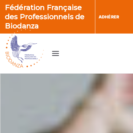
Aller
Fédération Française
au
des Professionnels de
ADHÉRER
contenu
Biodanza
Fédération
Française des
Professionnel
s de Biodanza